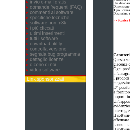
invio e-mail gratis
Usa databas
domande frequenti (FAQ)
Dimensione
Tipo licenz
commenti ai software
Data prima 
specifiche tecniche
>> Scarica 
software non m8k
i più cliccati
ultimi inserimenti
tutti i software
download utility
controlla versione
segnala bug programma
Caratteri
dettaglio licenze
Questo sof
dicono di noi
giacenze d
Ogni prodo
video software
un\'anagra
I prodotti
Link sponsorizzati
magazzino
E\' possib
a fornitor
importi i
Un\'apposi
evidenzier
interrogaz
Il softwar
effettuare
hanno una
Il softwar