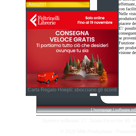
Annunci
effettuate
con facili
Nelle visi
produttori
piacere de
E\' possib
conseguent
se proveni
Funzione d
per prodot
visione de
Carta Regalo Hoepli: sbocciano gli sconti
[
homepage
|
software m
Numero software: 27 Totale Ricerche: 65 Hits
vi
© 2026 M8k Produzione - Powere