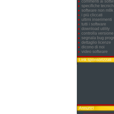
commenti ai softw
specifiche tecnic
software non m8k
i più cliccati
ultimi inserimenti
tutti i software
download utility
controlla versione
segnala bug pro
dettaglio licenze
dicono di noi
video software
Link sponsorizzati
Annunci