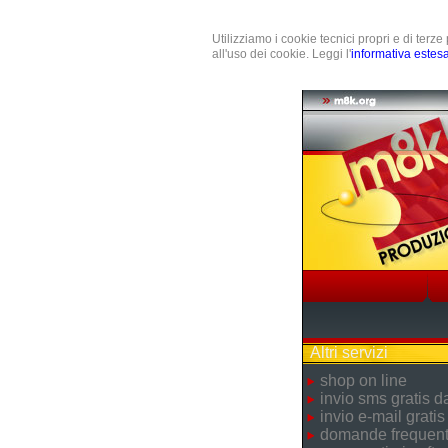
Utilizziamo i cookie tecnici propri e di terz
all'uso dei cookie. Leggi l'
informativa estes
Altri servizi
shop on line
invio sms gratis 
invio e-mail gratis
domande frequent