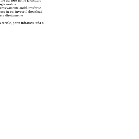
fine del loro nome la dicitura
ogia mobile.
ccessivamente andrà trasferito
caso in cui invece il download
ere direttamente
 seriale, porta infrarossi irda o