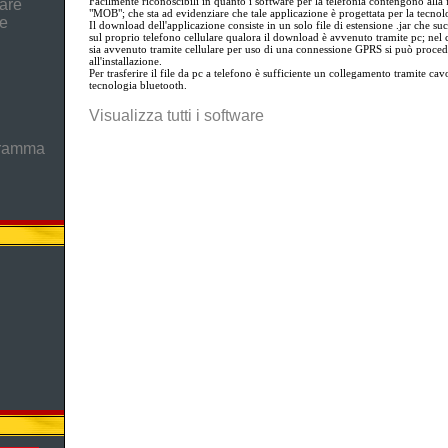
Facilmente riconoscibili in quanto i software per la telefonia contengono alla 
are
"MOB"; che sta ad evidenziare che tale applicazione è progettata per la tecnol
he
Il download dell'applicazione consiste in un solo file di estensione .jar che su
sul proprio telefono cellulare qualora il download è avvenuto tramite pc; nel 
sia avvenuto tramite cellulare per uso di una connessione GPRS si può proced
all'installazione.
Per trasferire il file da pc a telefono è sufficiente un collegamento tramite cavo
tecnologia bluetooth.
Visualizza tutti i software
gramma