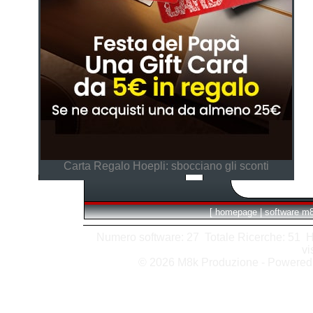
Carta Regalo Hoepli: sbocciano gli sconti
[
homepage
|
software m
Numero software: 27 Totale Ricerche: 51 Hits
vi
© 2026 M8k Produzione - Powere