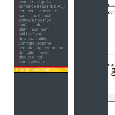
invio e-mail gratis
E-mai
domande frequenti (FAQ)
commenti ai software
Messa
specifiche tecniche
software non m8k
i più cliccati
ultimi inserimenti
tutti i software
download utility
controlla versione
segnala bug programma
dettaglio licenze
dicono di noi
video software
Codice
Link sponsorizzati