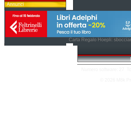
Annunci
Carta Regalo Hoepli: sboccian
Numero software: 27 Tota
© 2026 M8k Pr