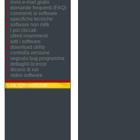
invio e-mail gratis
domande frequenti (FAQ)
commenti ai software
specifiche tecniche
software non m8k
i più cliccati
ultimi inserimenti
tutti i software
download utility
controlla versione
segnala bug programma
dettaglio licenze
dicono di noi
video software
Link sponsorizzati