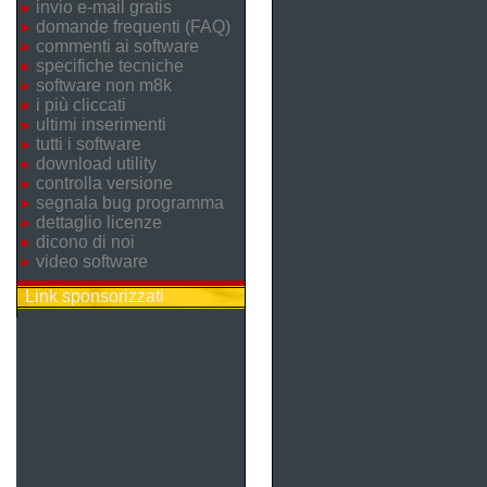
invio e-mail gratis
domande frequenti (FAQ)
commenti ai software
specifiche tecniche
software non m8k
i più cliccati
ultimi inserimenti
tutti i software
download utility
controlla versione
segnala bug programma
dettaglio licenze
dicono di noi
video software
Link sponsorizzati