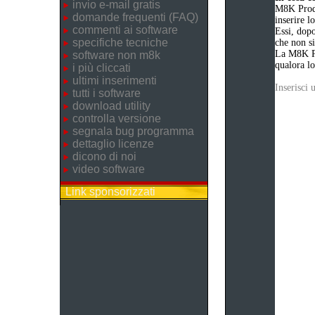
invio e-mail gratis
M8K Produ
domande frequenti (FAQ)
inserire 
commenti ai software
Essi, dopo
specifiche tecniche
che non si
La M8K Pr
software non m8k
qualora lo
i più cliccati
ultimi inserimenti
Inserisci
tutti i software
download utility
controlla versione
segnala bug programma
dettaglio licenze
dicono di noi
video software
Link sponsorizzati