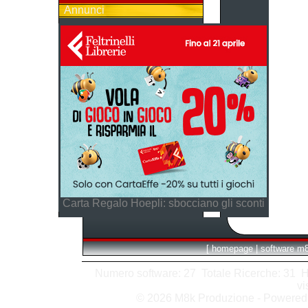
Annunci
Carta Regalo Hoepli: sbocciano gli sconti
[
homepage
|
software m
Numero software: 27 Totale Ricerche: 31 Hits
vi
© 2026 M8k Produzione - Powere