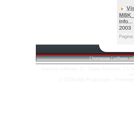
Vi
M8K_
Info...
2003
Pagina
[
homepage
|
software m
Numero software: 27 Totale Ricerche: 13 Hits
vi
© 2026 M8k Produzione - Powere