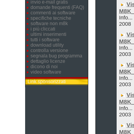
invio e-mail gratis
Vi
domande frequenti (FAQ)
M8K_
commenti ai software
Info..
specifiche tecniche
software non m8k
2008
i più cliccati
Vi
ultimi inserimenti
tutti i software
M8K_
download utility
Info...
controlla versione
2003
segnala bug programma
dettaglio licenze
Vi
dicono di noi
M8K_
video software
Info...
Link sponsorizzati
2003
Vi
M8K_
Info...
2003
Vi
M8K_