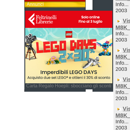
Info...
Annunci
2003
Vi
M8K_
Info...
2003
Vi
M8K_
Info...
2003
Vi
M8K_
Carta Regalo Hoepli: sbocciano gli sconti
Info...
2003
Vi
M8K_
Info...
2003