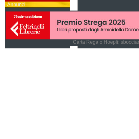
Annunci
Carta Regalo Hoepli: sboccian