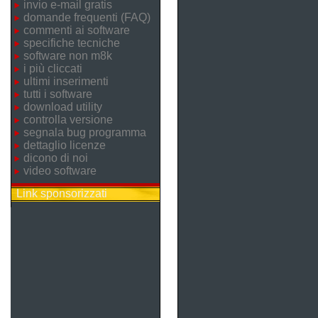
invio e-mail gratis
domande frequenti (FAQ)
commenti ai software
specifiche tecniche
software non m8k
i più cliccati
ultimi inserimenti
tutti i software
download utility
controlla versione
segnala bug programma
dettaglio licenze
dicono di noi
video software
Link sponsorizzati