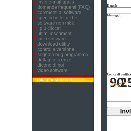
invio e-mail gratis
E-mail:
domande frequenti (FAQ)
commenti ai software
Messaggio:
specifiche tecniche
software non m8k
i più cliccati
ultimi inserimenti
tutti i software
download utility
controlla versione
segnala bug programma
dettaglio licenze
dicono di noi
video software
Codice di verifica
Link sponsorizzati