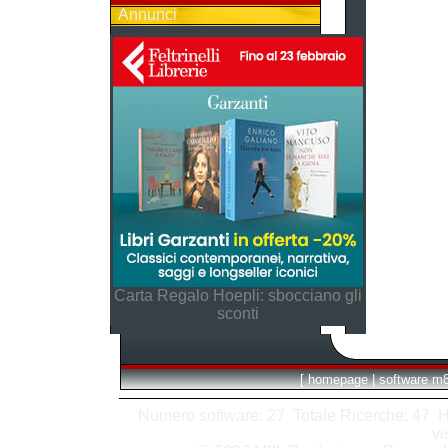
Annunci
Carta Regalo Hoepli: sbocciano gli
sconti
[
homepage
|
software m
Numero software: 27 Totale Ricerche: 47 Hits
vi