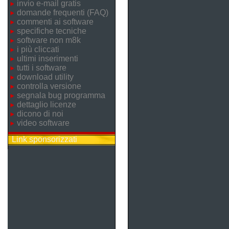
invio e-mail gratis
domande frequenti (FAQ)
commenti ai software
specifiche tecniche
software non m8k
i più cliccati
ultimi inserimenti
tutti i software
download utility
controlla versione
segnala bug programma
dettaglio licenze
dicono di noi
video software
Link sponsorizzati