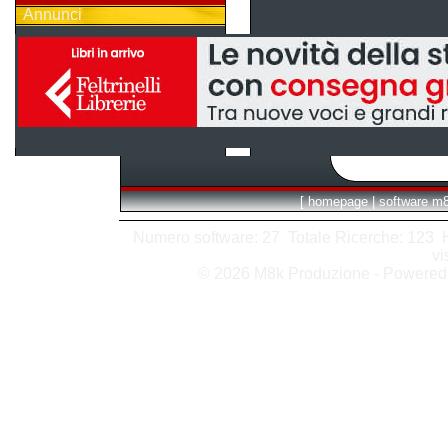
Annunci
[
homepage
|
software m
Numero software: 27 Totale Ricerche: 123 Hit
vi
© 2026 M8k Produzione - Powere