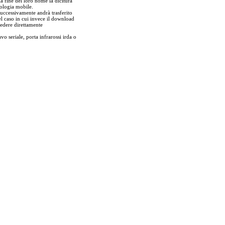
a fine del loro nome la dicitura
nologia mobile.
 successivamente andrà trasferito
el caso in cui invece il download
edere direttamente
vo seriale, porta infrarossi irda o