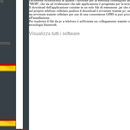
Facilmente riconoscibili in quanto i software per la telefonia contengono all
re
"MOB"; che sta ad evidenziare che tale applicazione è progettata per la tec
Il download dell'applicazione consiste in un solo file di estensione .jar che
sul proprio telefono cellulare qualora il download è avvenuto tramite pc; n
sia avvenuto tramite cellulare per uso di una connessione GPRS si può proc
all'installazione.
Per trasferire il file da pc a telefono è sufficiente un collegamento tramite ca
tecnologia bluetooth.
Visualizza tutti i software
ramma