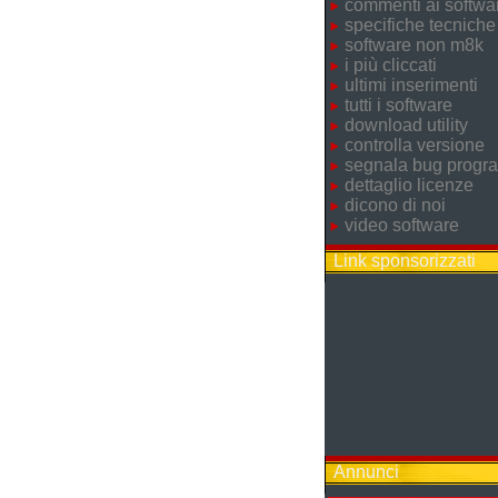
commenti ai softwa
specifiche tecniche
software non m8k
i più cliccati
ultimi inserimenti
tutti i software
download utility
controlla versione
segnala bug prog
dettaglio licenze
dicono di noi
video software
Link sponsorizzati
Annunci