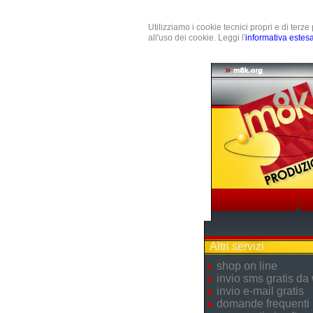
Utilizziamo i cookie tecnici propri e di terz
all'uso dei cookie. Leggi l'
informativa estes
Altri servizi
shop on line
invio sms gratis da
invio e-mail gratis
domande frequenti