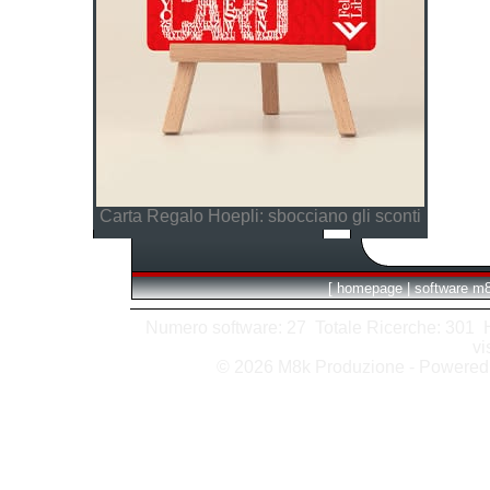
Carta Regalo Hoepli: sbocciano gli sconti
[
homepage
|
software m
Numero software: 27 Totale Ricerche: 301 Hit
vi
© 2026 M8k Produzione - Powere