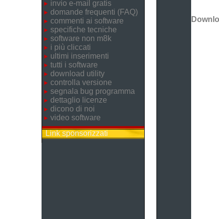
invio e-mail gratis
domande frequenti (FAQ)
Downl
commenti ai software
specifiche tecniche
software non m8k
i più cliccati
ultimi inserimenti
tutti i software
download utility
controlla versione
segnala bug programma
dettaglio licenze
dicono di noi
video software
Link sponsorizzati