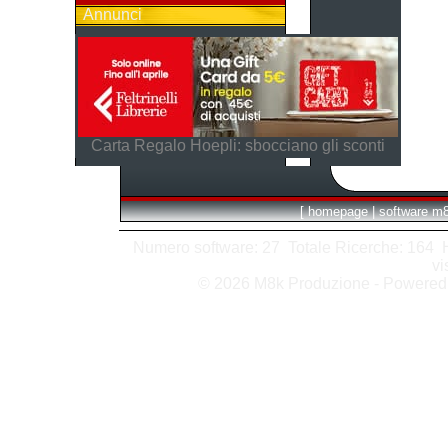
Annunci
Carta Regalo Hoepli: sbocciano gli sconti
[
homepage
|
software m
Numero software: 27 Totale Ricerche: 164 Hit
vi
© 2026 M8k Produzione - Powere