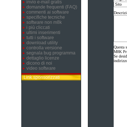
invio e-mail gratis
domande frequenti (FAQ)
commenti ai software
Descrizi
specifiche tecniche
software non m8k
i più cliccati
ultimi inserimenti
tutti i software
download utility
Questa s
controlla versione
M8K Prod
segnala bug programma
Se desid
dettaglio licenze
indirizz
dicono di noi
video software
Link sponsorizzati