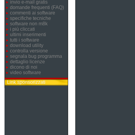
invio e-mail gratis
domande frequenti (FAQ)
commenti ai software
specifiche tecniche
software non m8k
i più cliccati
ultimi inserimenti
tutti i software
download utility
controlla versione
segnala bug programma
dettaglio licenze
dicono di noi
video software
Link sponsorizzati