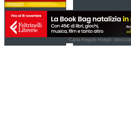
Annunci
Carta Regalo Hoepli: sboccian