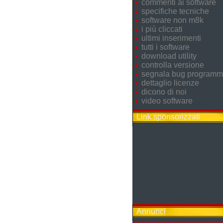
commenti ai software
specifiche tecniche
software non m8k
i più cliccati
ultimi inserimenti
tutti i software
download utility
controlla versione
segnala bug program
dettaglio licenze
dicono di noi
video software
Link sponsorizzati
Annunci