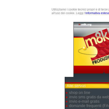
Utilizziamo i cookie tecnici propri e di terz
all'uso dei cookie. Leggi l'
informativa estes
Altri servizi
shop on line
invio sms gratis da we
invio e-mail gratis
domande frequenti (FA