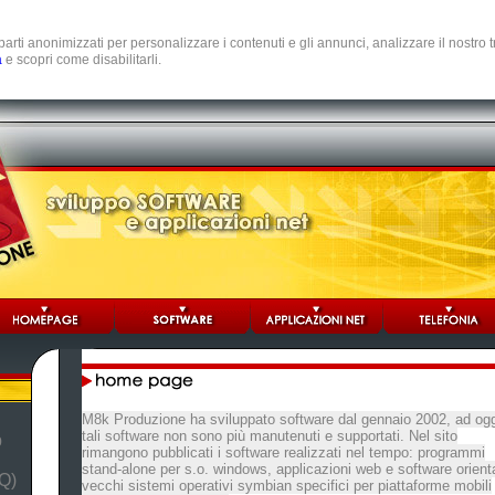
e parti anonimizzati per personalizzare i contenuti e gli annunci, analizzare il nostro
a
e scopri come disabilitarli.
M8k Produzione ha sviluppato software dal gennaio 2002, ad ogg
tali software non sono più manutenuti e supportati. Nel sito
b
rimangono pubblicati i software realizzati nel tempo: programmi
stand-alone per s.o. windows, applicazioni web e software orienta
Q)
vecchi sistemi operativi symbian specifici per piattaforme mobili