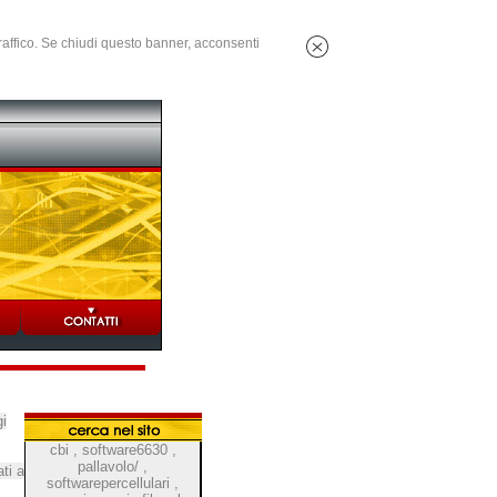
 traffico. Se chiudi questo banner, acconsenti
i
cbi
,
software6630
,
pallavolo/
,
ti a
softwarepercellulari
,