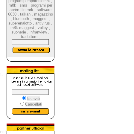
programiperaprirefilemrk
,
m8k
,
sms
,
programi per
aprire file mrk
,
software
6630
,
talkan
,
magazzino
,
bluetooth
,
maggest
,
superenalotto
,
antivirus
,
m8k maggest
,
volley
,
suonerie
,
infranview
,
traduttore
,
i.
Iscriviti
Cancellati
nti!