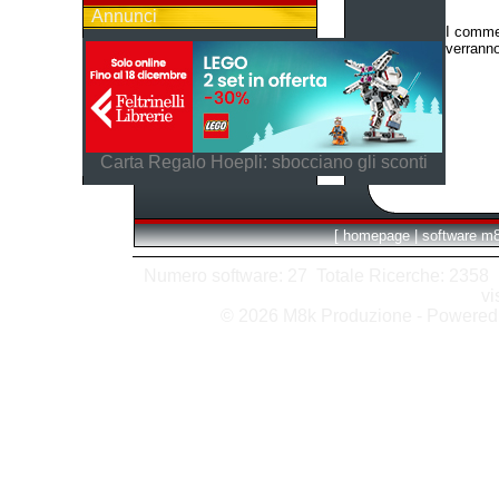
Annunci
I commen
verranno
Carta Regalo Hoepli: sbocciano gli sconti
[
homepage
|
software m
Numero software: 27 Totale Ricerche: 2358 Hit
vi
© 2026 M8k Produzione - Powere