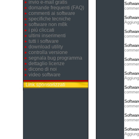
invio e-mail gratis
Softwar
domande frequenti (FAQ)
commen
commenti ai software
Softwar
specifiche tecniche
Aggiung
software non m8k
i più cliccati
Softwar
ultimi inserimenti
commen
tutti i software
Softwar
download utility
commen
controlla versione
segnala bug programma
Softwar
dettaglio licenze
commen
dicono di noi
Softwar
video software
Aggiung
Link sponsorizzati
Softwar
commen
Softwar
commen
Softwar
commen
Softwar
Aggiung