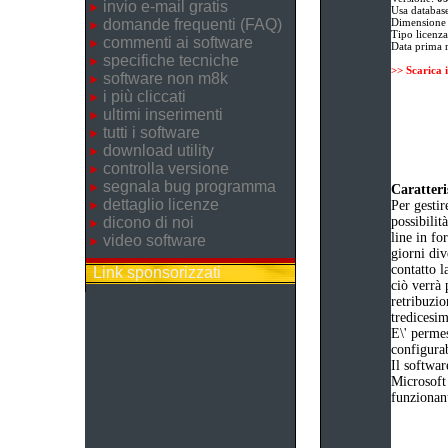
invio e-mail gratis
Usa databas
domande frequenti (FAQ)
Dimensione
Tipo licenz
commenti ai software
Data prima 
specifiche tecniche
>> Scarica 
software non m8k
i più cliccati
ultimi inserimenti
tutti i software
download utility
controlla versione
segnala bug programma
Caratteri
dettaglio licenze
Per gestir
dicono di noi
possibilit
line in fo
video software
giorni div
contatto l
Link sponsorizzati
ciò verrà 
retribuzio
tredicesim
E\' permes
configurab
Il softwar
Microsoft 
funzionan