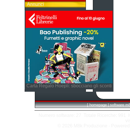
Annunci
Carta Regalo Hoepli: sbocciano gli sconti
[
homepage
|
software m
Numero software: 27 Totale Ricerche: 991 Hit
vi
© 2026 M8k Produzione - Powere