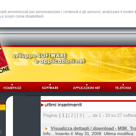
e parti anonimizzati per personalizzare i contenuti e gli annunci, analizzare il nostro
a
e scopri come disabilitarli.
Pagina:
[ 1 ]
[ 2 ]
[ 3 ]
... da 1 - 10 su 27 softw
Visualizza dettagli / download - M8K_Tr
)
Info... Inserito il: May 31, 2008
Ultima modifica: