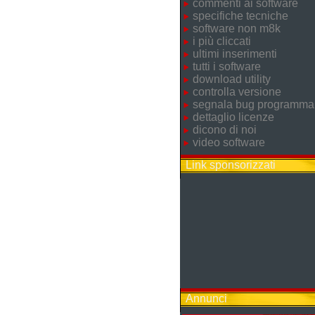
commenti ai software
specifiche tecniche
software non m8k
i più cliccati
ultimi inserimenti
tutti i software
download utility
controlla versione
segnala bug programma
dettaglio licenze
dicono di noi
video software
Link sponsorizzati
Annunci