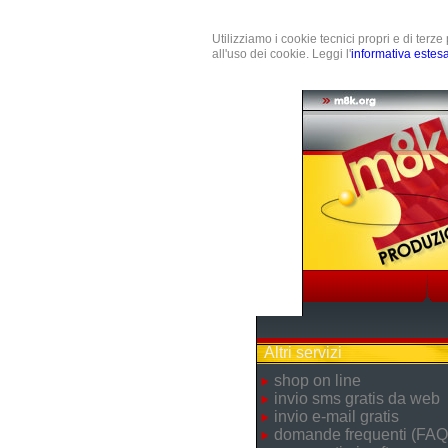
Utilizziamo i cookie tecnici propri e di terz
all'uso dei cookie. Leggi l'
informativa estes
Altri servizi
shop on line
invio sms gratis da web
invio e-mail gratis
domande frequenti (FAQ