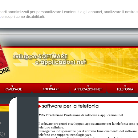
e parti anonimizzati per personalizzare i contenuti e gli annunci, analizzare il nostro
a
e scopri come disabilitarli.
M8k Produzione
Produzione di software e applicazioni net.
b
I software progettati e sviluppati appositamente per la telefonia sono 
telefono cellulare.
Prerogativa indispensabile per il corretto funzionamento del software st
Q)
telefono che supporti tecnologia java.