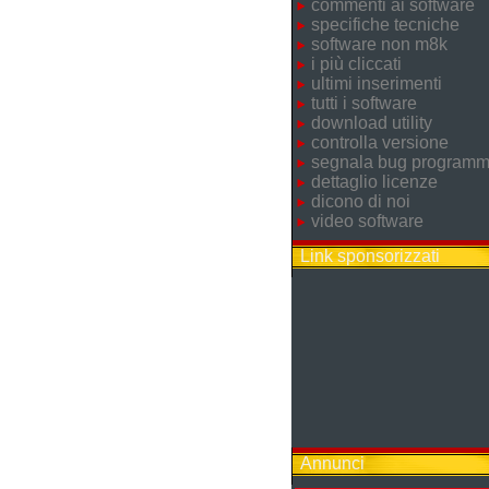
commenti ai software
specifiche tecniche
software non m8k
i più cliccati
ultimi inserimenti
tutti i software
download utility
controlla versione
segnala bug program
dettaglio licenze
dicono di noi
video software
Link sponsorizzati
Annunci