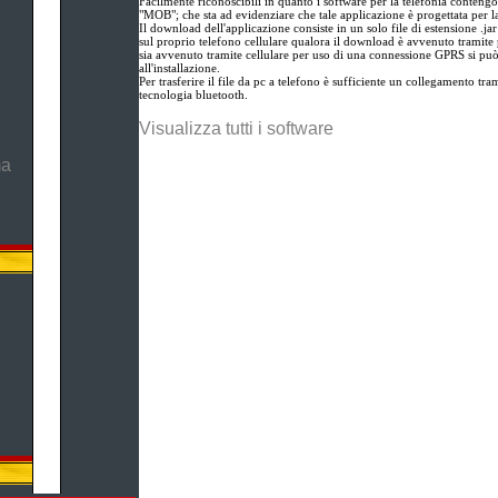
Facilmente riconoscibili in quanto i software per la telefonia contengo
"MOB"; che sta ad evidenziare che tale applicazione è progettata per l
Il download dell'applicazione consiste in un solo file di estensione .ja
sul proprio telefono cellulare qualora il download è avvenuto tramite 
sia avvenuto tramite cellulare per uso di una connessione GPRS si pu
all'installazione.
Per trasferire il file da pc a telefono è sufficiente un collegamento tram
tecnologia bluetooth.
Visualizza tutti i software
ma