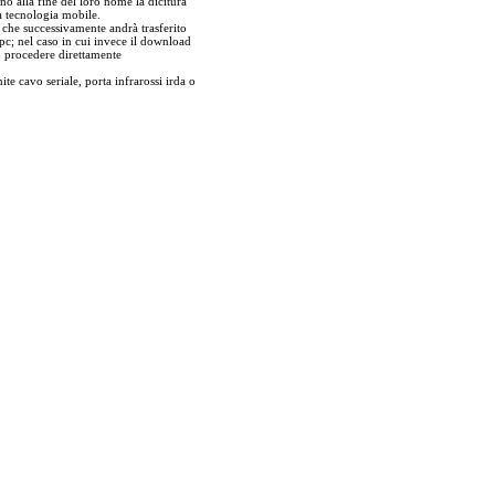
no alla fine del loro nome la dicitura
a tecnologia mobile.
r che successivamente andrà trasferito
pc; nel caso in cui invece il download
ò procedere direttamente
ite cavo seriale, porta infrarossi irda o