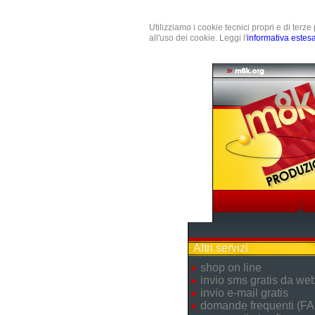
Utilizziamo i cookie tecnici propri e di terz
all'uso dei cookie. Leggi l'
informativa estes
Altri servizi
shop on line
invio sms gratis da we
invio e-mail gratis
domande frequenti (FA