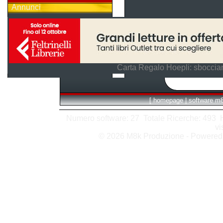
Annunci
Carta Regalo Hoepli: sboccian
[
homepage
|
software m
Numero software: 27 Totale Ricerche: 493 Hit
vi
© 2026 M8k Produzione - Powere