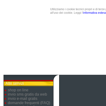
Utilizziamo i cookie tecnici propri e di terz
all'uso dei cookie. Leggi l'
informativa estes
Altri servizi
shop on line
invio sms gratis da web
invio e-mail gratis
domande frequenti (FAQ)