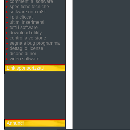
commenti ai software
specifiche tecniche
software non m8k
i più cliccati
ultimi inserimenti
tutti i software
download utility
controlla versione
segnala bug programma
dettaglio licenze
dicono di noi
video software
Link sponsorizzati
Annunci