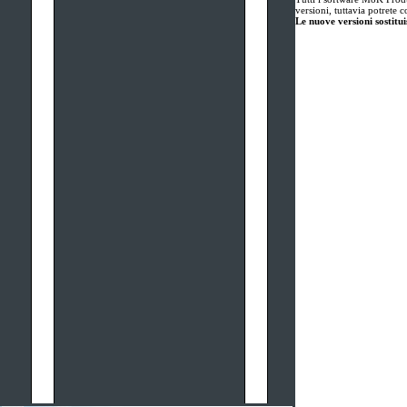
versioni, tuttavia potrete 
Le nuove versioni sostitui