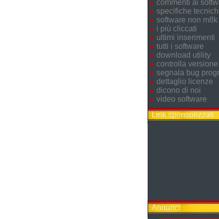
commenti ai softw
specifiche tecnic
software non m8k
i più cliccati
ultimi inserimenti
tutti i software
download utility
controlla versione
segnala bug pro
dettaglio licenze
dicono di noi
video software
Link sponsorizzati
Annunci