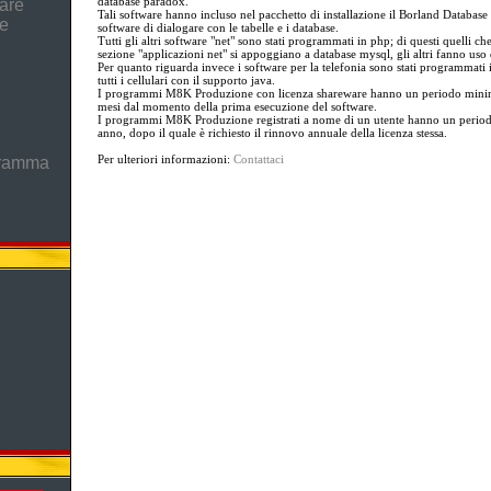
database paradox.
are
Tali software hanno incluso nel pacchetto di installazione il Borland Database
he
software di dialogare con le tabelle e i database.
Tutti gli altri software "net" sono stati programmati in php; di questi quelli che
sezione "applicazioni net" si appoggiano a database mysql, gli altri fanno uso 
Per quanto riguarda invece i software per la telefonia sono stati programmati 
tutti i cellulari con il supporto java.
I programmi M8K Produzione con licenza shareware hanno un periodo minimo 
mesi dal momento della prima esecuzione del software.
I programmi M8K Produzione registrati a nome di un utente hanno un period
anno, dopo il quale è richiesto il rinnovo annuale della licenza stessa.
Per ulteriori informazioni:
Contattaci
gramma