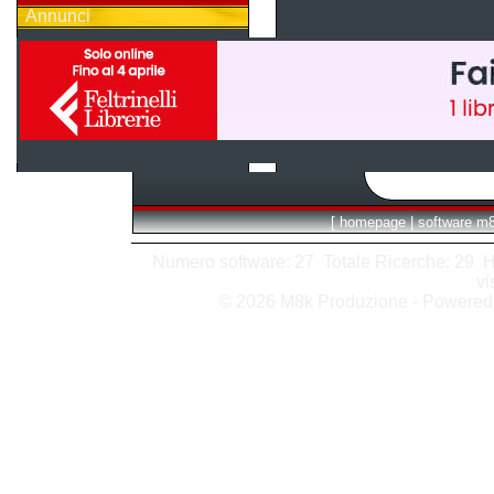
Annunci
[
homepage
|
software m
Numero software: 27 Totale Ricerche: 29 Hits
vi
© 2026 M8k Produzione - Powere