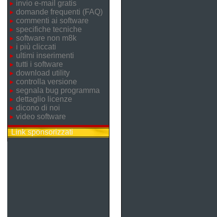
invio e-mail gratis
domande frequenti (FAQ)
commenti ai software
specifiche tecniche
software non m8k
i più cliccati
ultimi inserimenti
tutti i software
download utility
controlla versione
segnala bug programma
dettaglio licenze
dicono di noi
video software
Link sponsorizzati