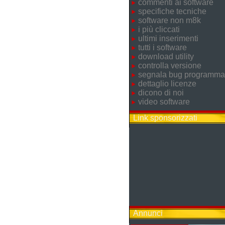
commenti ai software
specifiche tecniche
software non m8k
i più cliccati
ultimi inserimenti
tutti i software
download utility
controlla versione
segnala bug programma
dettaglio licenze
dicono di noi
video software
Link sponsorizzati
Annunci