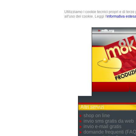
Utilizziamo i cookie tecnici propri e di terz
all'uso dei cookie. Leggi l'
informativa estes
Altri servizi
shop on line
invio sms gratis da web
invio e-mail gratis
domande frequenti (FAQ