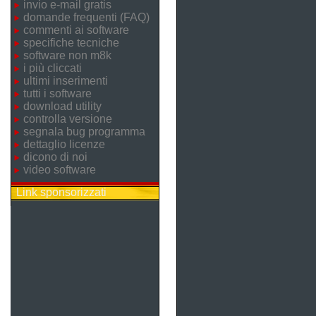
invio e-mail gratis
domande frequenti (FAQ)
commenti ai software
specifiche tecniche
software non m8k
i più cliccati
ultimi inserimenti
tutti i software
download utility
controlla versione
segnala bug programma
dettaglio licenze
dicono di noi
video software
Link sponsorizzati