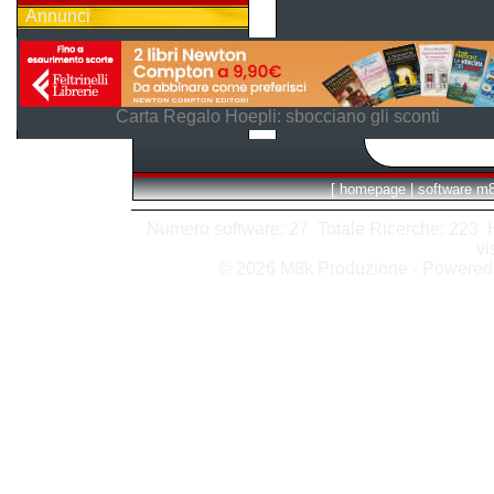
Annunci
Carta Regalo Hoepli: sbocciano gli sconti
[
homepage
|
software m
Numero software: 27 Totale Ricerche: 223 Hit
vi
© 2026 M8k Produzione - Powere