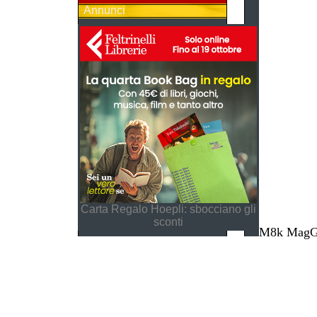
Annunci
Carta Regalo Hoepli: sbocciano gli
sconti
M8k MagGes