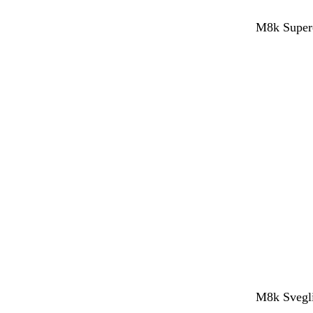
M8k Supere
M8k Svegli