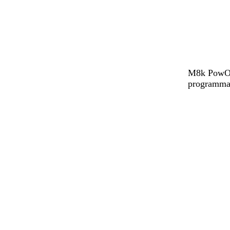
M8k PowOff
programmat