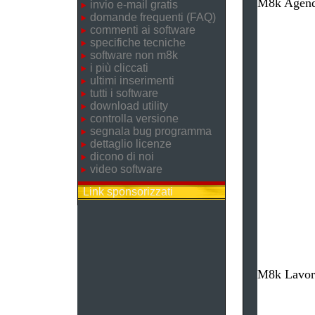
M8k Agenda
invio e-mail gratis
domande frequenti (FAQ)
commenti ai software
specifiche tecniche
software non m8k
i più cliccati
ultimi inserimenti
tutti i software
download utility
controlla versione
segnala bug programma
dettaglio licenze
dicono di noi
video software
Link sponsorizzati
M8k Lavore