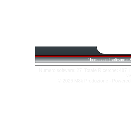
[
homepage
|
software m
Numero software: 27 Totale Ricerche: 487 Hit
vi
© 2026 M8k Produzione - Powere