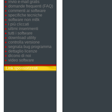
invio e-mail gratis
domande frequenti (FAQ)
commenti ai software
specifiche tecniche
software non m8k
i più cliccati
ultimi inserimenti
tutti i software
download utility
controlla versione
segnala bug programma
dettaglio licenze
dicono di noi
video software
Link sponsorizzati