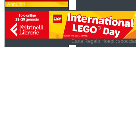
Annunci
Carta Regalo Hoepli: sboccian