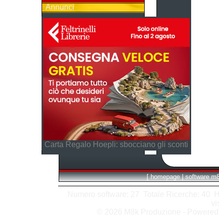
Annunci
Carta Regalo Hoepli: sbocciano gli sconti
[
homepage
|
software m
Numero software: 27 Totale Ricerche: 40 Hits
vi
© 2026 M8k Produzione - Powere