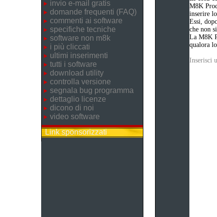
invio e-mail gratis
M8K Produ
domande frequenti (FAQ)
inserire 
commenti ai software
Essi, dopo
specifiche tecniche
che non si
La M8K Pr
software non m8k
qualora lo
i più cliccati
ultimi inserimenti
Inserisci
tutti i software
download utility
controlla versione
segnala bug programma
dettaglio licenze
dicono di noi
video software
Link sponsorizzati