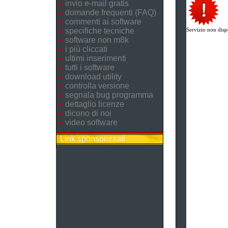
invio e-mail gratis
domande frequenti (FAQ)
commenti ai software
specifiche tecniche
Servizio non disp
software non m8k
i più cliccati
ultimi inserimenti
tutti i software
download utility
controlla versione
segnala bug programma
dettaglio licenze
dicono di noi
video software
Link sponsorizzati