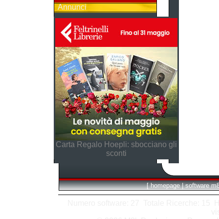
Annunci
Carta Regalo Hoepli: sbocciano gli
sconti
[
homepage
|
software m
Numero software: 27 Totale Ricerche: 15 Hits
vi