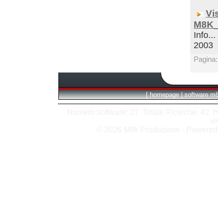
Vi
M8K_
Info...
2003
Pagina
[
homepage
|
software m
Numero software: 27 Totale Ricerche: 42 Hits
vi
© 2026 M8k Produzione - Powere