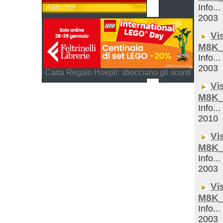
Info...
Annunci
2003
Vi
M8K_
Info...
2003
Carta Regalo Hoepli: sbocciano gli sconti
Vi
M8K_
Info...
2010
Vi
M8K_
Info...
2003
Vi
M8K_
Info...
2003