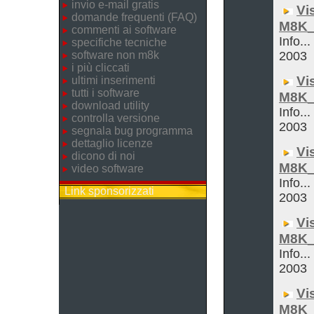
invio e-mail gratis
Vi
domande frequenti (FAQ)
M8K_
commenti ai software
Info...
specifiche tecniche
software non m8k
2003
i più cliccati
Vi
ultimi inserimenti
tutti i software
M8K_
download utility
Info...
controlla versione
2003
segnala bug programma
dettaglio licenze
Vi
dicono di noi
M8K_
video software
Info...
Link sponsorizzati
2003
Vi
M8K_
Info...
2003
Vi
M8K_