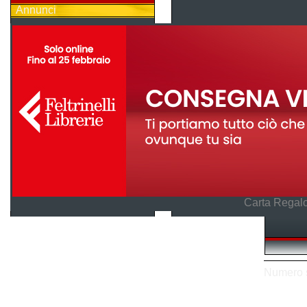
Annunci
Carta Regalo
Numero so