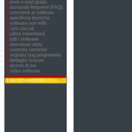
invio e-mail gratis
domande frequenti (FAQ)
commenti ai software
specifiche tecniche
software non m8k
i più cliccati
ultimi inserimenti
tutti i software
download utility
controlla versione
segnala bug programma
dettaglio licenze
dicono di noi
video software
Link sponsorizzati