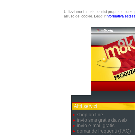
Utilizziamo i cookie tecnici propri e di terz
all'uso dei cookie. Leggi l'
informativa estes
Altri servizi
shop on line
invio sms gratis da web
invio e-mail gratis
domande frequenti (FAQ)