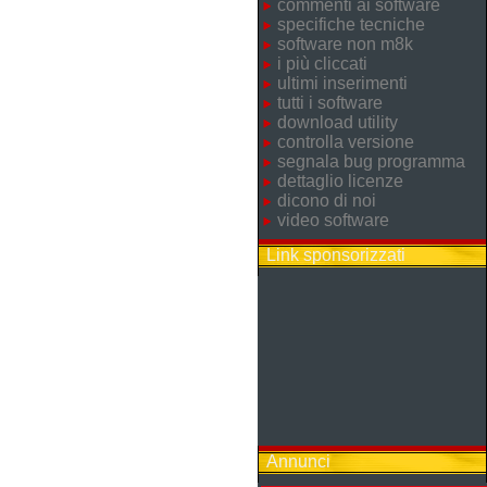
commenti ai software
specifiche tecniche
software non m8k
i più cliccati
ultimi inserimenti
tutti i software
download utility
controlla versione
segnala bug programma
dettaglio licenze
dicono di noi
video software
Link sponsorizzati
Annunci