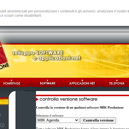
e parti anonimizzati per personalizzare i contenuti e gli annunci, analizzare il nostro
a
e scopri come disabilitarli.
Controlla la versione di un qualsiasi software M8K Produzione
b
Seleziona il software:
Q)
Tutti i software M8K Produzione hanno al loro interno la funzione per