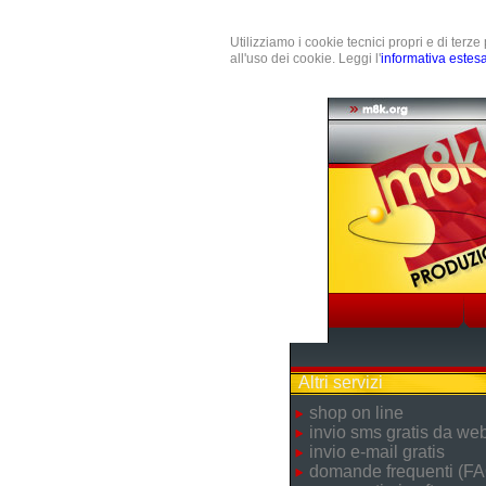
Utilizziamo i cookie tecnici propri e di terz
all'uso dei cookie. Leggi l'
informativa estes
Altri servizi
shop on line
invio sms gratis da we
invio e-mail gratis
domande frequenti (FA