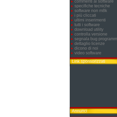
commenti ai software
specifiche tecniche
software non m8k
i più cliccati
ultimi inserimenti
tutti i software
download utility
controlla versione
segnala bug program
dettaglio licenze
dicono di noi
video software
Link sponsorizzati
Annunci