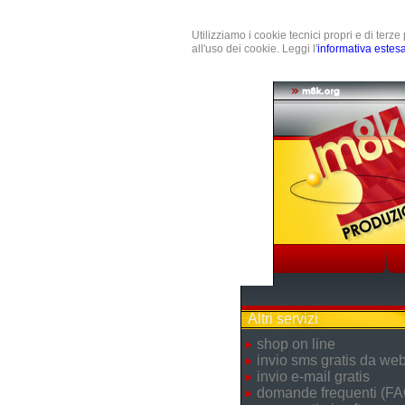
Utilizziamo i cookie tecnici propri e di terz
all'uso dei cookie. Leggi l'
informativa estes
Altri servizi
shop on line
invio sms gratis da we
invio e-mail gratis
domande frequenti (FA