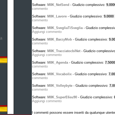
Software:
M8K_NetSend
- Giudizio complessivo:
9.00
commento
Software:
M8K_Lavore
- Giudizio complessivo:
9.0000
commento
Software:
M8K_SvegliaTiSveglia
- Giudizio complessi
Aggiungi commento
ma
Software:
M8K_BarzyMob
- Giudizio complessivo:
9.0
commento
Software:
M8K_TracciatocbiNet
- Giudizio complessiv
Aggiungi commento
Software:
M8K_Agenda
- Giudizio complessivo:
7.500
commento
Software:
M8K_Vocabolix
- Giudizio complessivo:
7.0
commento
Software:
M8K_Volleybyte
- Giudizio complessivo:
7.0
commento
Software:
M8K_SuperE6su90
- Giudizio complessivo:
Aggiungi commento
I commenti possono essere inseriti da qualunque utente