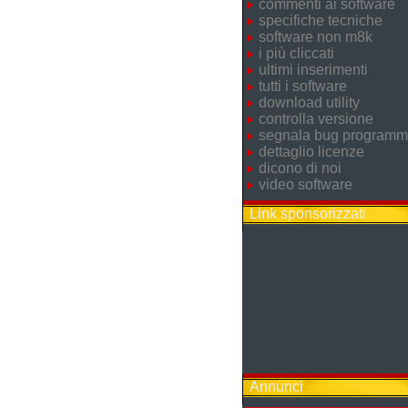
commenti ai software
specifiche tecniche
software non m8k
i più cliccati
ultimi inserimenti
tutti i software
download utility
controlla versione
segnala bug program
dettaglio licenze
dicono di noi
video software
Link sponsorizzati
Annunci