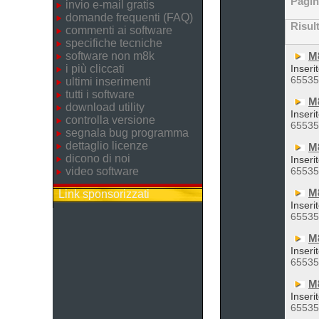
Pagi
invio e-mail gratis
domande frequenti (FAQ)
Risul
commenti ai software
specifiche tecniche
software non m8k
M
i più cliccati
Inseri
6553
ultimi inserimenti
tutti i software
M
download utility
Inseri
controlla versione
6553
segnala bug programma
dettaglio licenze
M
dicono di noi
Inseri
video software
6553
M
Link sponsorizzati
Inseri
6553
M
Inseri
6553
M
Inseri
6553