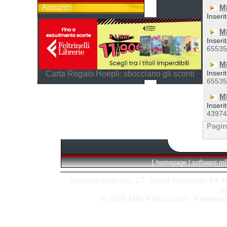
Annunci
M
Inseri
M
Inseri
6553
M
Inseri
Carta Regalo Hoepli: sbocciano gli sconti
6553
M
Inseri
4397
Pagi
[
homepage
|
software m
Numero software: 27 Totale Ricerche: 94 Hits
vi
© 2026 M8k Produzione - Powere