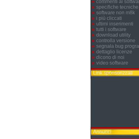
commenti ai softwa
specifiche tecniche
software non m8k
i più cliccati
ultimi inserimenti
tutti i software
download utility
controlla versione
segnala bug prog
dettaglio licenze
dicono di noi
video software
Link sponsorizzati
Annunci