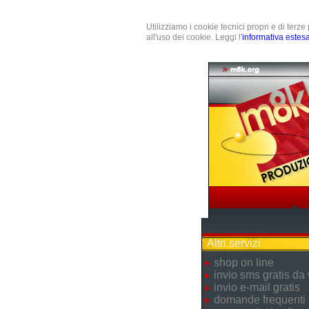
Utilizziamo i cookie tecnici propri e di terz
all'uso dei cookie. Leggi l'
informativa estes
Altri servizi
shop on line
invio sms gratis da
invio e-mail gratis
domande frequenti