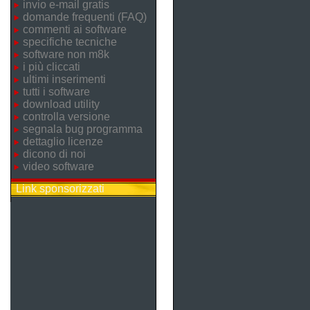
invio e-mail gratis
domande frequenti (FAQ)
commenti ai software
specifiche tecniche
software non m8k
i più cliccati
ultimi inserimenti
tutti i software
download utility
controlla versione
segnala bug programma
dettaglio licenze
dicono di noi
video software
Link sponsorizzati