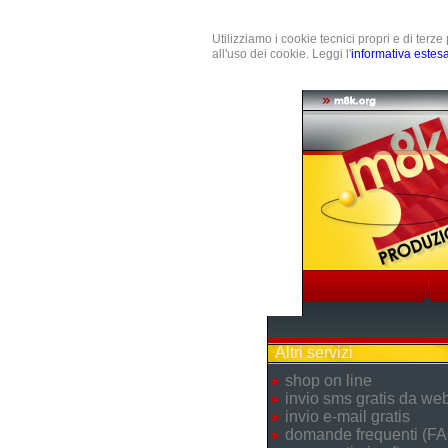
Utilizziamo i cookie tecnici propri e di terz
all'uso dei cookie. Leggi l'
informativa estes
Altri servizi
shop on line
invio sms gratis da we
invio e-mail gratis
domande frequenti (FA