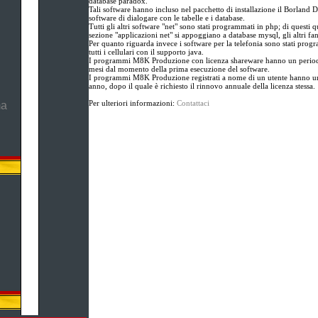
database paradox.
Tali software hanno incluso nel pacchetto di installazione il Borland D
software di dialogare con le tabelle e i database.
Tutti gli altri software "net" sono stati programmati in php; di questi qu
sezione "applicazioni net" si appoggiano a database mysql, gli altri fa
Per quanto riguarda invece i software per la telefonia sono stati prog
tutti i cellulari con il supporto java.
I programmi M8K Produzione con licenza shareware hanno un periodo
mesi dal momento della prima esecuzione del software.
I programmi M8K Produzione registrati a nome di un utente hanno un
anno, dopo il quale è richiesto il rinnovo annuale della licenza stessa.
Per ulteriori informazioni:
Contattaci
ma