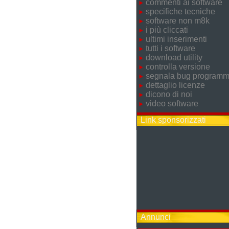
commenti ai software
specifiche tecniche
software non m8k
i più cliccati
ultimi inserimenti
tutti i software
download utility
controlla versione
segnala bug program
dettaglio licenze
dicono di noi
video software
Link sponsorizzati
Annunci