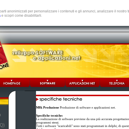
e parti anonimizzati per personalizzare i contenuti e gli annunci, analizzare il nostro
a
e scopri come disabilitarli.
M8k Produzione
Produzione di software e applicazioni net.
b
Specifiche tecniche:
La realizzazione di software previene da una più accurata progettazio
programmi stessi.
Q)
Tutti i software "scaricabili" sono stati programmati in delphi; di ques