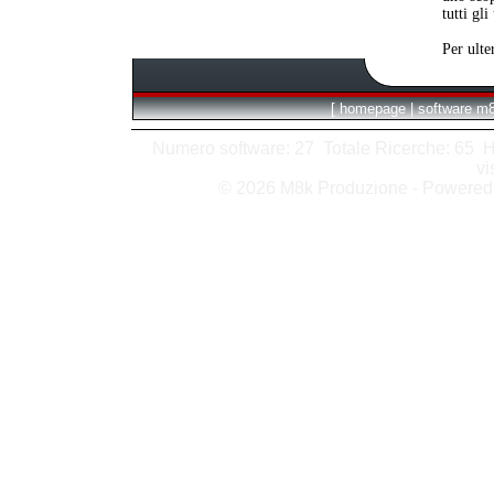
tutti gli
Per ulte
[
homepage
|
software m
Numero software: 27 Totale Ricerche: 65 Hits
vi
© 2026 M8k Produzione - Powere