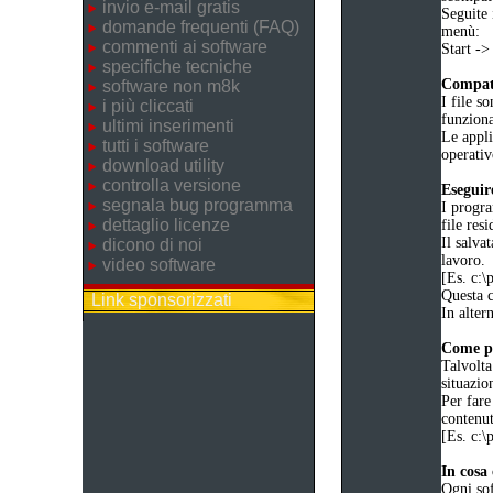
invio e-mail gratis
Seguite 
domande frequenti (FAQ)
menù:
commenti ai software
Start -
specifiche tecniche
Compati
software non m8k
I file s
i più cliccati
funzion
ultimi inserimenti
Le appli
tutti i software
operativ
download utility
controlla versione
Eseguir
segnala bug programma
I progra
dettaglio licenze
file resi
Il salva
dicono di noi
lavoro.
video software
[Es. c:
Questa c
Link sponsorizzati
In altern
Come po
Talvolta
situazio
Per fare
contenut
[Es. c:
In cosa 
Ogni sof