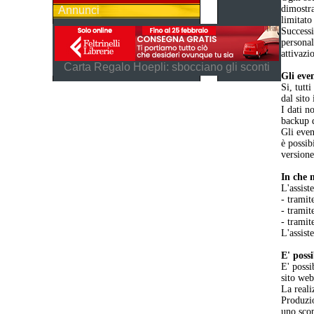
dimostra
Annunci
limitato
Successi
personal
attivazi
Carta Regalo Hoepli: sbocciano gli sconti
Gli even
Si, tutt
dal sito
I dati n
backup d
Gli even
è possib
versione
In che 
L'assist
- tramit
- tramit
- tramit
L'assist
E' poss
E' possi
sito web
La reali
Produzio
uno scop