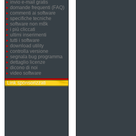
invio e-mail gratis
domande frequenti (FAQ)
commenti ai software
specifiche tecniche
software non m8k
i più cliccati
ultimi inserimenti
tutti i software
download utility
controlla versione
segnala bug programma
dettaglio licenze
dicono di noi
video software
Link sponsorizzati