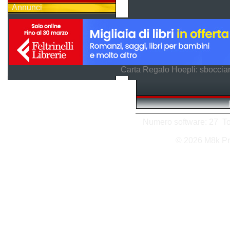
Annunci
Carta Regalo Hoepli: sboccian
Numero software: 27 Tota
© 2026 M8k Pr