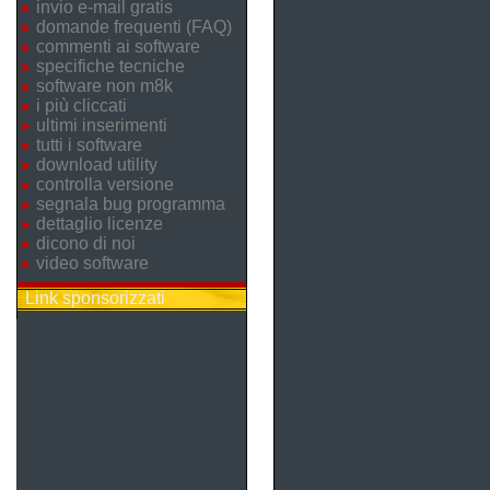
invio e-mail gratis
domande frequenti (FAQ)
commenti ai software
specifiche tecniche
software non m8k
i più cliccati
ultimi inserimenti
tutti i software
download utility
controlla versione
segnala bug programma
dettaglio licenze
dicono di noi
video software
Link sponsorizzati