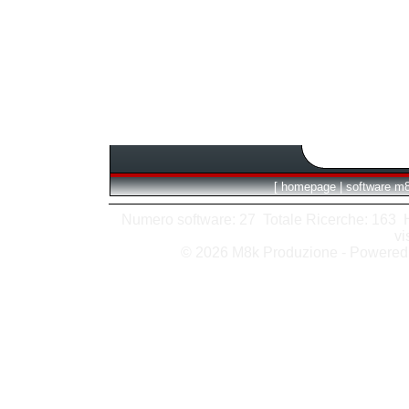
[
homepage
|
software m
Numero software: 27 Totale Ricerche: 163 Hit
vi
© 2026 M8k Produzione - Powere