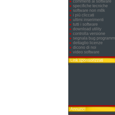
commenti ai software
specifiche tecniche
software non m8k
i più cliccati
ultimi inserimenti
tutti i software
download utility
controlla versione
segnala bug program
dettaglio licenze
dicono di noi
video software
Link sponsorizzati
Annunci