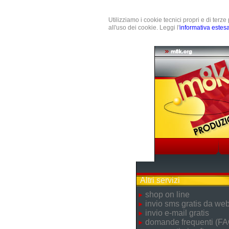
Utilizziamo i cookie tecnici propri e di terz
all'uso dei cookie. Leggi l'
informativa estes
Altri servizi
shop on line
invio sms gratis da we
invio e-mail gratis
domande frequenti (FA