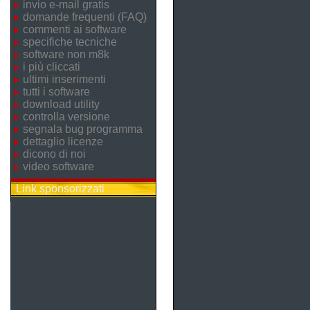
invio e-mail gratis
domande frequenti (FAQ)
commenti ai software
specifiche tecniche
software non m8k
i più cliccati
ultimi inserimenti
tutti i software
download utility
controlla versione
segnala bug programma
dettaglio licenze
dicono di noi
video software
Link sponsorizzati