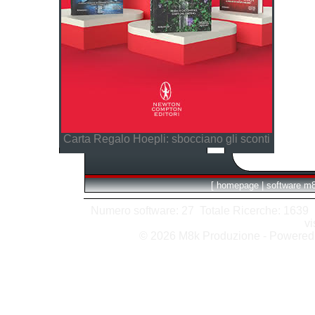
Carta Regalo Hoepli: sbocciano gli sconti
[
homepage
|
software m
Numero software: 27 Totale Ricerche: 1639 Hit
vi
© 2026 M8k Produzione - Powere