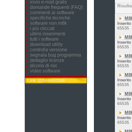
invio e-mail gratis
Risulta
domande frequenti (FAQ)
commenti ai software
specifiche tecniche
M8
software non m8k
Inserito
65535
i più cliccati
ultimi inserimenti
M8K
tutti i software
Inserito
download utility
65535
controlla versione
segnala bug programma
M8
dettaglio licenze
Inserito
dicono di noi
65535
video software
M8
Inserito
Link sponsorizzati
65535
M8K
Inserito
65535
M8K
Inserito
65535
M8