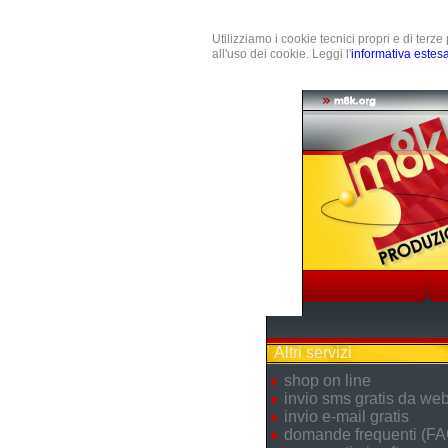
Utilizziamo i cookie tecnici propri e di terz
all'uso dei cookie. Leggi l'
informativa estes
Altri servizi
shop on line
invio sms gratis da we
invio e-mail gratis
domande frequenti (FA