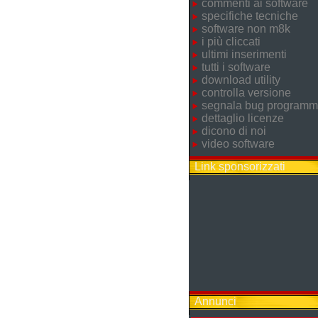
commenti ai software
specifiche tecniche
software non m8k
i più cliccati
ultimi inserimenti
tutti i software
download utility
controlla versione
segnala bug program
dettaglio licenze
dicono di noi
video software
Link sponsorizzati
Annunci