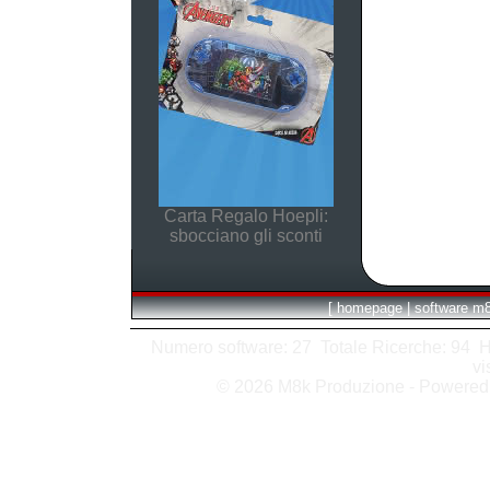
Carta Regalo Hoepli:
sbocciano gli sconti
[
homepage
|
software m
Numero software: 27 Totale Ricerche: 94 Hits
vi
© 2026 M8k Produzione - Powere