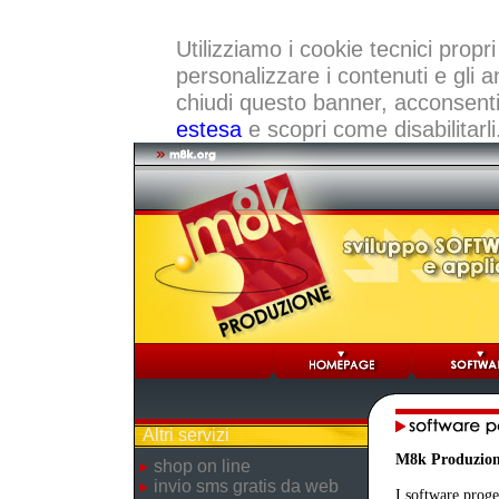
Utilizziamo i cookie tecnici propri
personalizzare i contenuti e gli a
chiudi questo banner, acconsenti a
estesa
e scopri come disabilitarli
Altri servizi
M8k Produzio
shop on line
invio sms gratis da web
I software proge