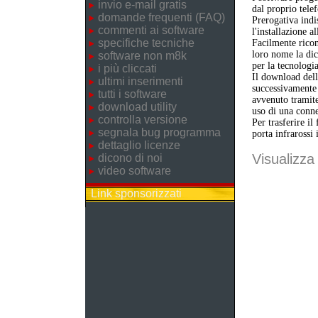
invio e-mail gratis
dal proprio telef
domande frequenti (FAQ)
Prerogativa indi
commenti ai software
l'installazione a
specifiche tecniche
Facilmente ricon
loro nome la dic
software non m8k
per la tecnologi
i più cliccati
Il download dell'
ultimi inserimenti
successivamente 
tutti i software
avvenuto tramite
download utility
uso di una conne
controlla versione
Per trasferire il
segnala bug programma
porta infrarossi 
dettaglio licenze
Visualizza 
dicono di noi
video software
Link sponsorizzati