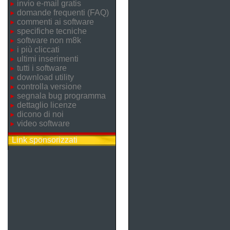
invio e-mail gratis
domande frequenti (FAQ)
commenti ai software
specifiche tecniche
software non m8k
i più cliccati
ultimi inserimenti
tutti i software
download utility
controlla versione
segnala bug programma
dettaglio licenze
dicono di noi
video software
Link sponsorizzati