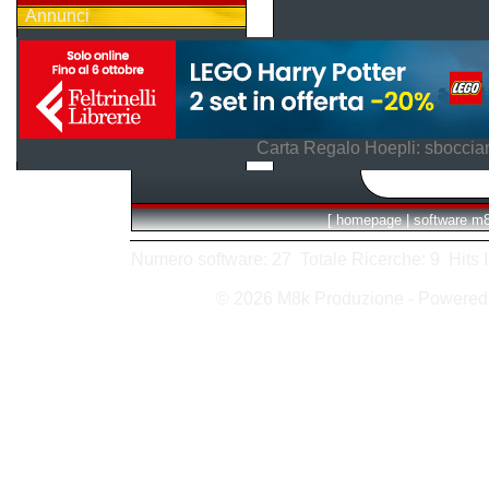
Annunci
Carta Regalo Hoepli: sboccian
[
homepage
|
software m
Numero software: 27 Totale Ricerche: 9 Hits In:
© 2026 M8k Produzione - Powere