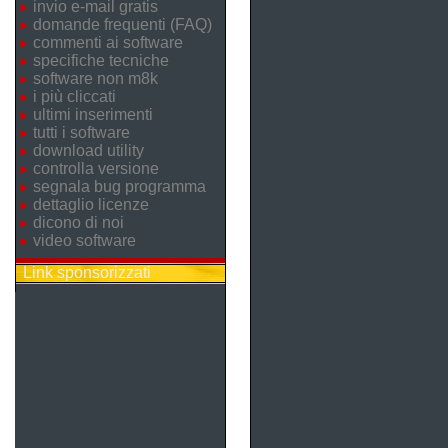
invio e-mail gratis
domande frequenti (FAQ)
commenti ai software
specifiche tecniche
software non m8k
i più cliccati
ultimi inserimenti
tutti i software
download utility
controlla versione
segnala bug programma
dettaglio licenze
dicono di noi
video software
Link sponsorizzati