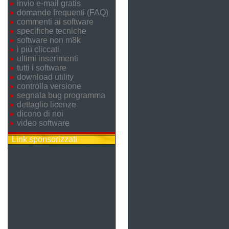
invio e-mail gratis
domande frequenti (FAQ)
commenti ai software
specifiche tecniche
software non m8k
i più cliccati
ultimi inserimenti
tutti i software
download utility
controlla versione
segnala bug programma
dettaglio licenze
dicono di noi
video software
Link sponsorizzati