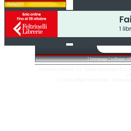
Annunci
[
homepage
|
software m
Numero software: 27 Totale Ricerche: 471 Hit
vi
© 2026 M8k Produzione - Powere