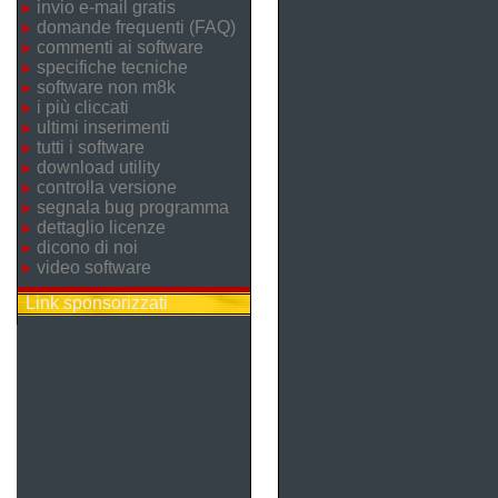
invio e-mail gratis
domande frequenti (FAQ)
commenti ai software
specifiche tecniche
software non m8k
i più cliccati
ultimi inserimenti
tutti i software
download utility
controlla versione
segnala bug programma
dettaglio licenze
dicono di noi
video software
Link sponsorizzati